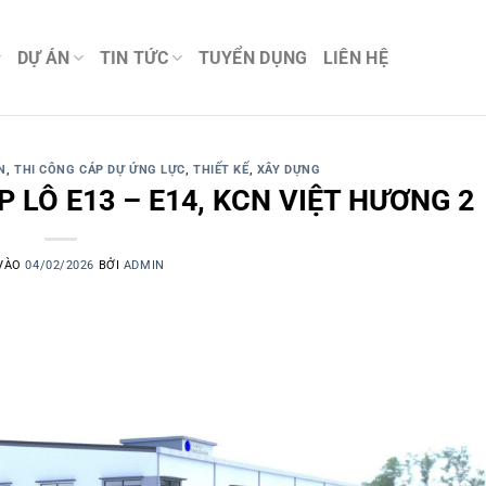
DỰ ÁN
TIN TỨC
TUYỂN DỤNG
LIÊN HỆ
N
,
THI CÔNG CÁP DỰ ỨNG LỰC
,
THIẾT KẾ
,
XÂY DỰNG
LÔ E13 – E14, KCN VIỆT HƯƠNG 2
VÀO
04/02/2026
BỞI
ADMIN