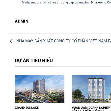
MinhLamcons
,
Nhà thầu thi công cáp dự ứng lực
,
Nhà xưởng Côn
ADMIN
NHÀ MÁY SẢN XUẤT CÔNG TY CỔ PHẦN VIỆT NAM F
DỰ ÁN TIÊU BIỂU
GRAND SUNLAKE
VƯỜN ƯƠM DOANH NGHIỆP 