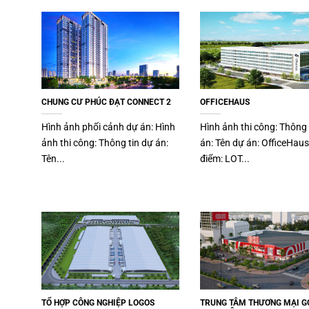
CHUNG CƯ PHÚC ĐẠT CONNECT 2
OFFICEHAUS
Hình ảnh phối cảnh dự án: Hình
Hình ảnh thi công: Thông 
ảnh thi công: Thông tin dự án:
án: Tên dự án: OfficeHaus
Tên...
điểm: LOT...
TỔ HỢP CÔNG NGHIỆP LOGOS
TRUNG TÂM THƯƠNG MẠI G