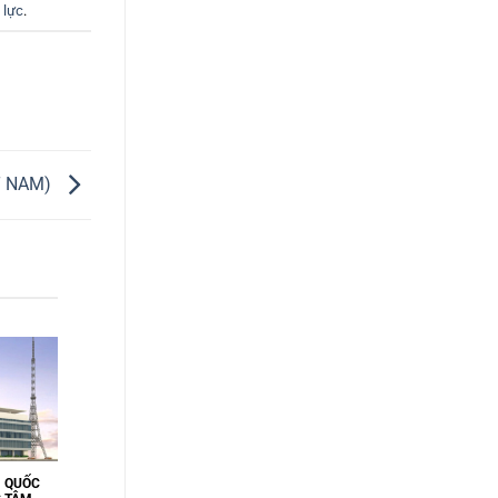
 lực
.
T NAM)
M QUỐC