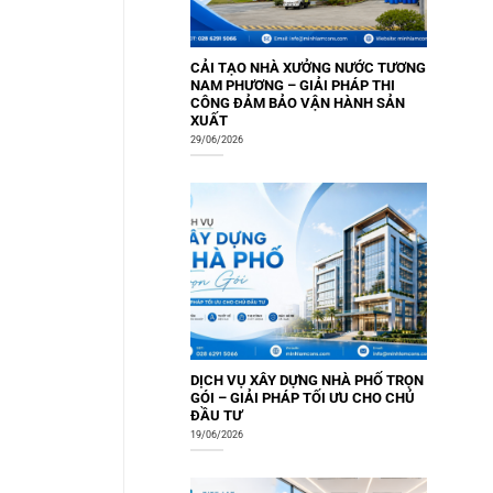
CẢI TẠO NHÀ XƯỞNG NƯỚC TƯƠNG
NAM PHƯƠNG – GIẢI PHÁP THI
CÔNG ĐẢM BẢO VẬN HÀNH SẢN
XUẤT
29/06/2026
DỊCH VỤ XÂY DỰNG NHÀ PHỐ TRỌN
GÓI – GIẢI PHÁP TỐI ƯU CHO CHỦ
ĐẦU TƯ
19/06/2026