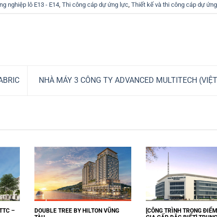
g nghiệp lô E13 - E14
,
Thi công cáp dự ứng lực
,
Thiết kế và thi công cáp dự ứng
ABRIC
NHÀ MÁY 3 CÔNG TY ADVANCED MULTITECH (VIỆ
TTC –
DOUBLE TREE BY HILTON VŨNG
[CÔNG TRÌNH TRỌNG ĐIỂ