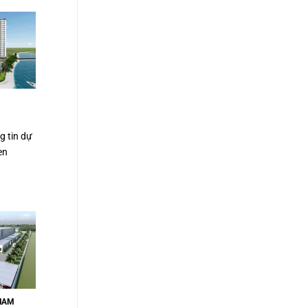
g tin dự
en
 NAM