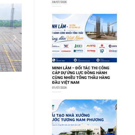
04/07/2026
MINH LÂM – ĐỐI TÁC THI CÔNG
CÁP DỰ ỨNG LỰC ĐỒNG HÀNH
CÙNG NHIỀU TỔNG THẦU HÀNG
ĐẦU VIỆT NAM
01/07/2026