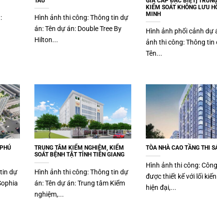
TÀU
GIA CẤP ĐẶC BIỆT] TRUN
KIỂM SOÁT KHÔNG LƯU HỒ
MINH
n:
Hình ảnh thi công: Thông tin dự
án: Tên dự án: Double Tree By
Hình ảnh phối cảnh dự 
Hilton...
ảnh thi công: Thông tin 
Tên...
 PHÚ
TRUNG TÂM KIỂM NGHIỆM, KIỂM
TÒA NHÀ CAO TẦNG THI S
SOÁT BỆNH TẬT TỈNH TIỀN GIANG
Hình ảnh thi công: Công
tin dự
Hình ảnh thi công: Thông tin dự
được thiết kế với lối kiến
Sophia
án: Tên dự án: Trung tâm Kiểm
hiện đại,...
nghiệm,...