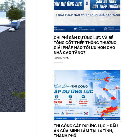
CHI PHÍ SÀN DỰ ỨNG LỰC VÀ BÊ
TÔNG CỐT THÉP THÔNG THƯỜNG:
GIẢI PHÁP NÀO TỐI ƯU HƠN CHO
NHÀ CAO TẦNG?
08/07/2026
THI CÔNG CÁP DỰ ỨNG LỰC – DẤU
ẤN CỦA MINH LÂM TẠI 14 TỈNH,
THÀNH PHỐ