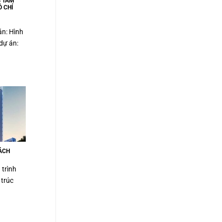
G TÂM
 CHÍ
án: Hình
dự án:
ÁCH
 trình
 trúc