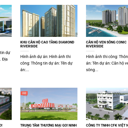
KHU CĂN HỘ CAO TẦNG DIAMOND
CĂN HỘ VEN SÔNG CONIC
RIVERSIDE
RIVERSIDE
tin dự
Hình ảnh dự án: Hình ảnh thi
Hình ảnh thi công: Thôn
. Địa
công: Thông tin dự án: Tên dự
án: Tên dự án: Căn hộ v
án:...
sông...
O!
TRUNG TÂM THƯƠNG MẠI GO! NINH
CÔNG TY TNHH CFK VIỆT