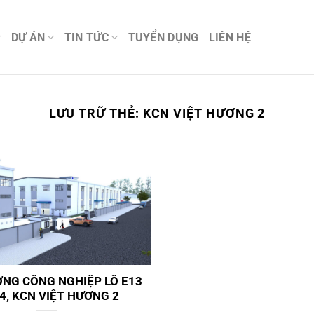
DỰ ÁN
TIN TỨC
TUYỂN DỤNG
LIÊN HỆ
LƯU TRỮ THẺ:
KCN VIỆT HƯƠNG 2
NG CÔNG NGHIỆP LÔ E13
4, KCN VIỆT HƯƠNG 2