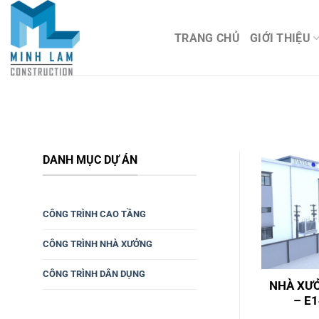
Bỏ
qua
TRANG CHỦ
GIỚI THIỆU
nội
dung
DANH MỤC DỰ ÁN
CÔNG TRÌNH CAO TẦNG
CÔNG TRÌNH NHÀ XƯỞNG
CÔNG TRÌNH DÂN DỤNG
NHÀ XƯỞ
– E1