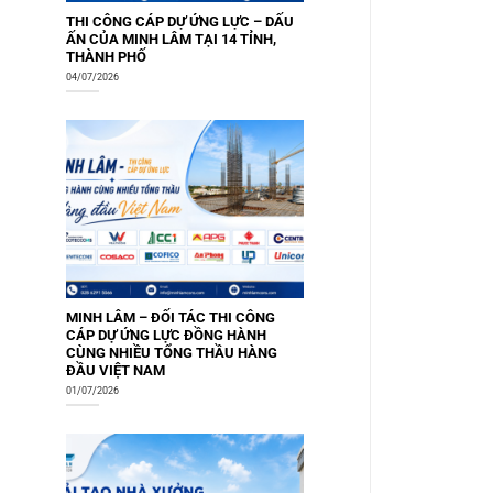
THI CÔNG CÁP DỰ ỨNG LỰC – DẤU
ẤN CỦA MINH LÂM TẠI 14 TỈNH,
THÀNH PHỐ
04/07/2026
MINH LÂM – ĐỐI TÁC THI CÔNG
CÁP DỰ ỨNG LỰC ĐỒNG HÀNH
CÙNG NHIỀU TỔNG THẦU HÀNG
ĐẦU VIỆT NAM
01/07/2026