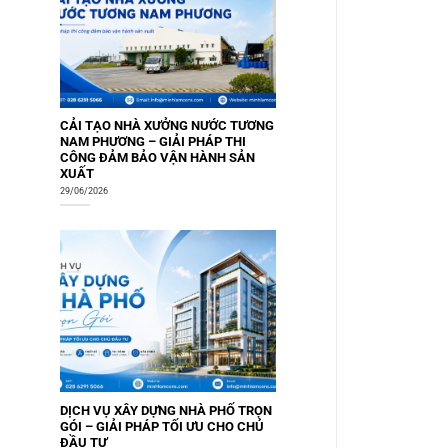
CẢI TẠO NHÀ XƯỞNG NƯỚC TƯƠNG
NAM PHƯƠNG – GIẢI PHÁP THI
CÔNG ĐẢM BẢO VẬN HÀNH SẢN
XUẤT
29/06/2026
DỊCH VỤ XÂY DỰNG NHÀ PHỐ TRỌN
GÓI – GIẢI PHÁP TỐI ƯU CHO CHỦ
ĐẦU TƯ