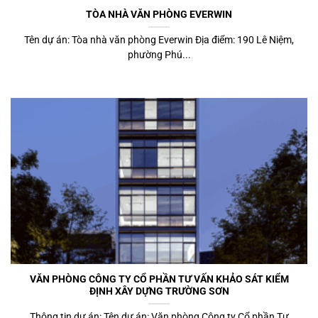
TÒA NHÀ VĂN PHÒNG EVERWIN
Tên dự án: Tòa nhà văn phòng Everwin Địa điểm: 190 Lê Niệm,
phường Phú...
VĂN PHÒNG CÔNG TY CỔ PHẦN TƯ VẤN KHẢO SÁT KIỂM
ĐỊNH XÂY DỰNG TRƯỜNG SƠN
Thông tin dự án: Tên dự án: Văn phòng Công ty Cổ phần Tư