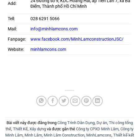
24 Đường số 9, KDC Hoàng Hải, ấp Tiền Lân 7, xã Bà
Add:
Điểm, Thành phố Hồ Chí Minh
Tell:
028 6291 5066
Mail:
info@minhlamcons.com
Fanpage:
www.facebook.com/MinhLamconstructionJSC/
Website:
minhlamcons.com
Bài viết này được đăng trong
Công Trình Dân Dụng
,
Dự án
,
Thi công tổng
thể
,
Thiết Kế
,
Xây dựng
và được gắn thẻ
Công ty CPXD Minh Lâm
,
Công ty
Minh Lâm
,
Minh Lâm
,
Minh Lâm Construction
,
MinhLamcons
,
Thiết kế kết