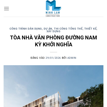
CÔNG TRÌNH DÂN DỤNG
,
DỰ ÁN
,
THI CÔNG TỔNG THỂ
,
THIẾT KẾ
,
XÂY DỰNG
TÒA NHÀ VĂN PHÒNG ĐƯỜNG NAM
KỲ KHỞI NGHĨA
ĐĂNG VÀO
29/01/2026
BỞI
ADMIN