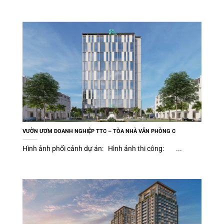
VƯỜN ƯƠM DOANH NGHIỆP TTC – TÒA NHÀ VĂN PHÒNG C
Hình ảnh phối cảnh dự án: Hình ảnh thi công: ...