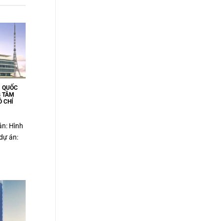
M QUỐC
G TÂM
 CHÍ
án: Hình
dự án: