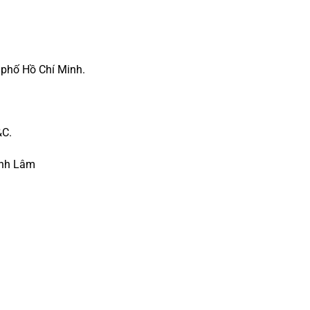
 phố Hồ Chí Minh.
&C.
inh Lâm