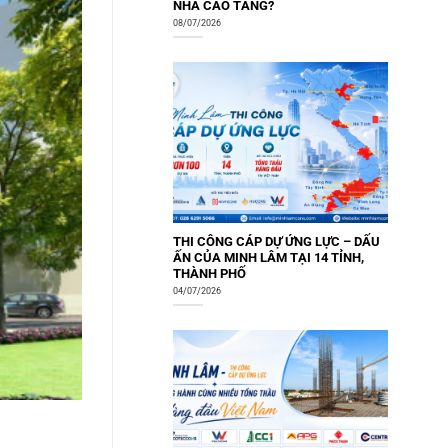
NHÀ CAO TẦNG?
08/07/2026
THI CÔNG CÁP DỰ ỨNG LỰC – DẤU
ẤN CỦA MINH LÂM TẠI 14 TỈNH,
THÀNH PHỐ
04/07/2026