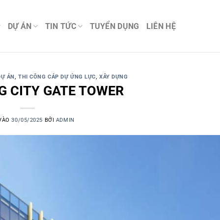
DỰ ÁN
TIN TỨC
TUYỂN DỤNG
LIÊN HỆ
DỰ ÁN
,
THI CÔNG CÁP DỰ ỨNG LỰC
,
XÂY DỰNG
G CITY GATE TOWER
VÀO
30/05/2025
BỞI
ADMIN