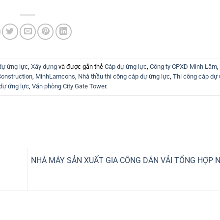
dự ứng lực
,
Xây dựng
và được gắn thẻ
Cáp dự ứng lực
,
Công ty CPXD Minh Lâm
,
onstruction
,
MinhLamcons
,
Nhà thầu thi công cáp dự ứng lực
,
Thi công cáp dự 
 dự ứng lực
,
Văn phòng City Gate Tower
.
NHÀ MÁY SẢN XUẤT GIA CÔNG DÁN VẢI TỔNG HỢP N