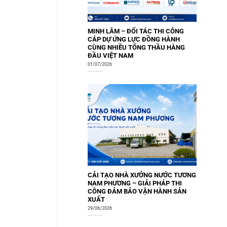
MINH LÂM – ĐỐI TÁC THI CÔNG
CÁP DỰ ỨNG LỰC ĐỒNG HÀNH
CÙNG NHIỀU TỔNG THẦU HÀNG
ĐẦU VIỆT NAM
01/07/2026
CẢI TẠO NHÀ XƯỞNG NƯỚC TƯƠNG
NAM PHƯƠNG – GIẢI PHÁP THI
CÔNG ĐẢM BẢO VẬN HÀNH SẢN
XUẤT
29/06/2026