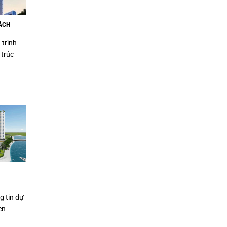
ÁCH
 trình
 trúc
g tin dự
en