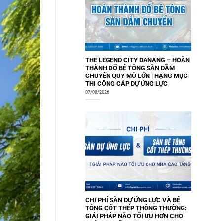
THE LEGEND CITY DANANG – HOÀN
THÀNH ĐỔ BÊ TÔNG SÀN DẦM
CHUYỂN QUY MÔ LỚN | HẠNG MỤC
THI CÔNG CÁP DỰ ỨNG LỰC
07/08/2026
CHI PHÍ SÀN DỰ ỨNG LỰC VÀ BÊ
TÔNG CỐT THÉP THÔNG THƯỜNG:
GIẢI PHÁP NÀO TỐI ƯU HƠN CHO