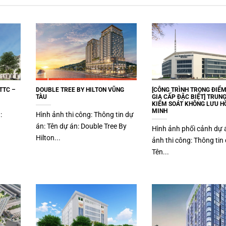
TTC –
DOUBLE TREE BY HILTON VŨNG
[CÔNG TRÌNH TRỌNG ĐIỂ
TÀU
GIA CẤP ĐẶC BIỆT] TRUN
KIỂM SOÁT KHÔNG LƯU HỒ
MINH
n:
Hình ảnh thi công: Thông tin dự
án: Tên dự án: Double Tree By
Hình ảnh phối cảnh dự 
Hilton...
ảnh thi công: Thông tin 
Tên...