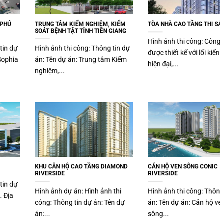
 PHÚ
TRUNG TÂM KIỂM NGHIỆM, KIỂM
TÒA NHÀ CAO TẦNG THI S
SOÁT BỆNH TẬT TỈNH TIỀN GIANG
Hình ảnh thi công: Công
tin dự
Hình ảnh thi công: Thông tin dự
được thiết kế với lối kiến
Sophia
án: Tên dự án: Trung tâm Kiểm
hiện đại,...
nghiệm,...
KHU CĂN HỘ CAO TẦNG DIAMOND
CĂN HỘ VEN SÔNG CONIC
RIVERSIDE
RIVERSIDE
tin dự
Hình ảnh dự án: Hình ảnh thi
Hình ảnh thi công: Thôn
. Địa
công: Thông tin dự án: Tên dự
án: Tên dự án: Căn hộ v
án:...
sông...