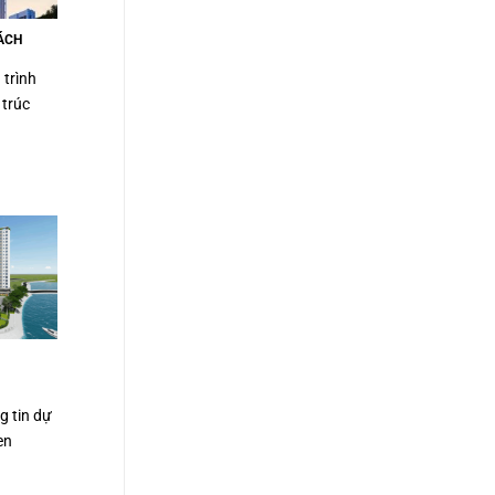
ÁCH
 trình
 trúc
g tin dự
en