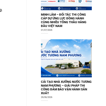
g.
MINH LÂM – ĐỐI TÁC THI CÔNG
CÁP DỰ ỨNG LỰC ĐỒNG HÀNH
CÙNG NHIỀU TỔNG THẦU HÀNG
ĐẦU VIỆT NAM
01/07/2026
CẢI TẠO NHÀ XƯỞNG NƯỚC TƯƠNG
NAM PHƯƠNG – GIẢI PHÁP THI
CÔNG ĐẢM BẢO VẬN HÀNH SẢN
XUẤT
29/06/2026