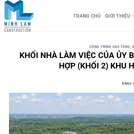
TRANG CHỦ
GIỚI THIỆU
CÔNG TRÌNH CAO TẦNG
,
KHỐI NHÀ LÀM VIỆC CỦA ỦY 
HỢP (KHỐI 2) KHU 
ĐĂNG 