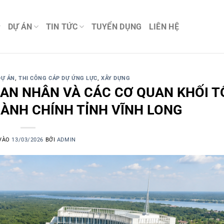
DỰ ÁN
TIN TỨC
TUYỂN DỤNG
LIÊN HỆ
DỰ ÁN
,
THI CÔNG CÁP DỰ ỨNG LỰC
,
XÂY DỰNG
BAN NHÂN VÀ CÁC CƠ QUAN KHỐI 
HÀNH CHÍNH TỈNH VĨNH LONG
VÀO
13/03/2026
BỞI
ADMIN