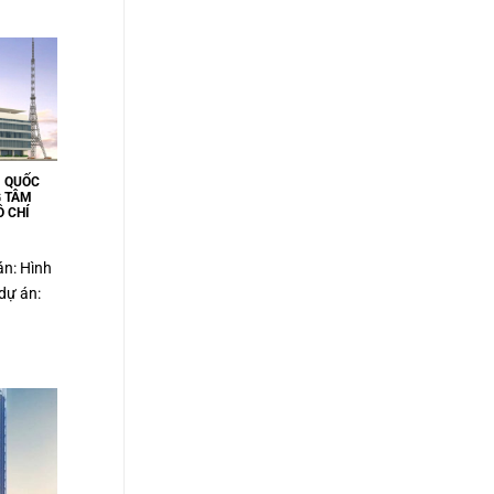
M QUỐC
G TÂM
 CHÍ
án: Hình
dự án: