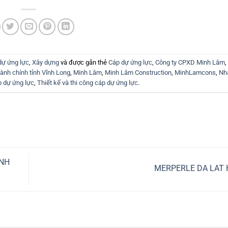
dự ứng lực
,
Xây dựng
và được gắn thẻ
Cáp dự ứng lực
,
Công ty CPXD Minh Lâm
,
ành chính tỉnh Vĩnh Long
,
Minh Lâm
,
Minh Lâm Construction
,
MinhLamcons
,
Nhà
p dự ứng lực
,
Thiết kế và thi công cáp dự ứng lực
.
ỈNH
MERPERLE DA LAT