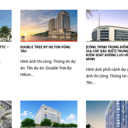
TTC –
DOUBLE TREE BY HILTON VŨNG
[CÔNG TRÌNH TRỌNG ĐIỂ
TÀU
GIA CẤP ĐẶC BIỆT] TRUN
KIỂM SOÁT KHÔNG LƯU HỒ
MINH
n:
Hình ảnh thi công: Thông tin dự
án: Tên dự án: Double Tree By
Hình ảnh phối cảnh dự 
Hilton...
ảnh thi công: Thông tin 
Tên...