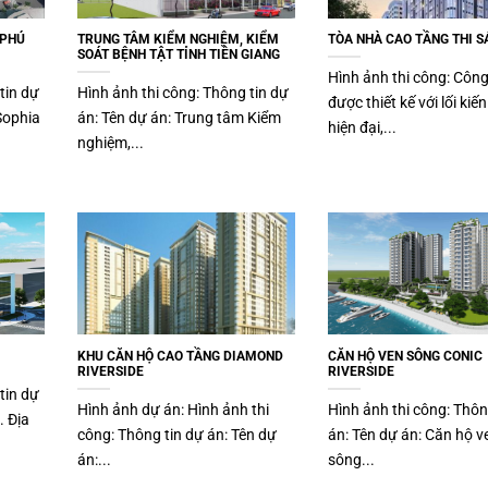
 PHÚ
TRUNG TÂM KIỂM NGHIỆM, KIỂM
TÒA NHÀ CAO TẦNG THI S
SOÁT BỆNH TẬT TỈNH TIỀN GIANG
Hình ảnh thi công: Công
tin dự
Hình ảnh thi công: Thông tin dự
được thiết kế với lối kiến
Sophia
án: Tên dự án: Trung tâm Kiểm
hiện đại,...
nghiệm,...
KHU CĂN HỘ CAO TẦNG DIAMOND
CĂN HỘ VEN SÔNG CONIC
RIVERSIDE
RIVERSIDE
tin dự
Hình ảnh dự án: Hình ảnh thi
Hình ảnh thi công: Thôn
. Địa
công: Thông tin dự án: Tên dự
án: Tên dự án: Căn hộ v
án:...
sông...