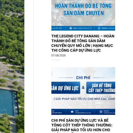
THE LEGEND CITY DANANG – HOÀN
THÀNH ĐỔ BÊ TÔNG SÀN DẦM
CHUYỂN QUY MÔ LỚN | HẠNG MỤC
THI CÔNG CÁP DỰ ỨNG LỰC
07/08/2026
CHI PHÍ SÀN DỰ ỨNG LỰC VÀ BÊ
TÔNG CỐT THÉP THÔNG THƯỜNG:
GIẢI PHÁP NÀO TỐI ƯU HƠN CHO