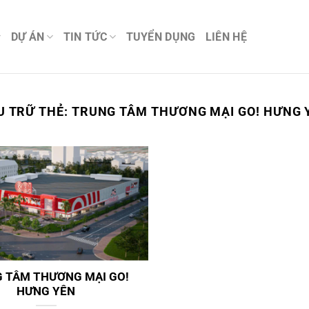
DỰ ÁN
TIN TỨC
TUYỂN DỤNG
LIÊN HỆ
U TRỮ THẺ:
TRUNG TÂM THƯƠNG MẠI GO! HƯNG 
 TÂM THƯƠNG MẠI GO!
HƯNG YÊN