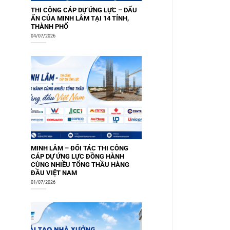
THI CÔNG CÁP DỰ ỨNG LỰC – DẤU
ẤN CỦA MINH LÂM TẠI 14 TỈNH,
THÀNH PHỐ
04/07/2026
MINH LÂM – ĐỐI TÁC THI CÔNG
CÁP DỰ ỨNG LỰC ĐỒNG HÀNH
CÙNG NHIỀU TỔNG THẦU HÀNG
ĐẦU VIỆT NAM
01/07/2026