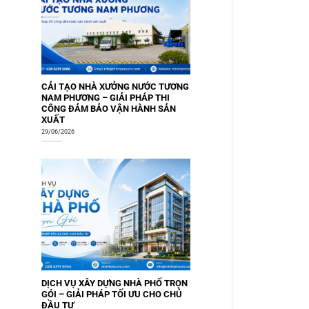
CẢI TẠO NHÀ XƯỞNG NƯỚC TƯƠNG
NAM PHƯƠNG – GIẢI PHÁP THI
CÔNG ĐẢM BẢO VẬN HÀNH SẢN
XUẤT
29/06/2026
DỊCH VỤ XÂY DỰNG NHÀ PHỐ TRỌN
GÓI – GIẢI PHÁP TỐI ƯU CHO CHỦ
ĐẦU TƯ