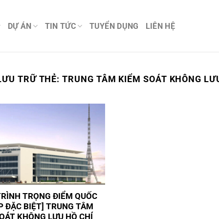
DỰ ÁN
TIN TỨC
TUYỂN DỤNG
LIÊN HỆ
LƯU TRỮ THẺ:
TRUNG TÂM KIỂM SOÁT KHÔNG LƯ
TRÌNH TRỌNG ĐIỂM QUỐC
P ĐẶC BIỆT] TRUNG TÂM
SOÁT KHÔNG LƯU HỒ CHÍ