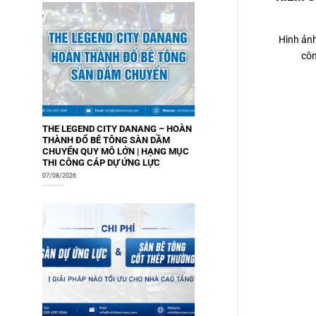
Hình ảnh
côn
THE LEGEND CITY DANANG – HOÀN
THÀNH ĐỔ BÊ TÔNG SÀN DẦM
CHUYỂN QUY MÔ LỚN | HẠNG MỤC
THI CÔNG CÁP DỰ ỨNG LỰC
07/08/2026