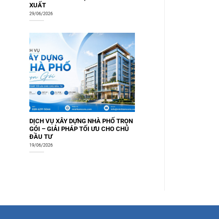
XUẤT
29/06/2026
DỊCH VỤ XÂY DỰNG NHÀ PHỐ TRỌN
GÓI – GIẢI PHÁP TỐI ƯU CHO CHỦ
ĐẦU TƯ
19/06/2026