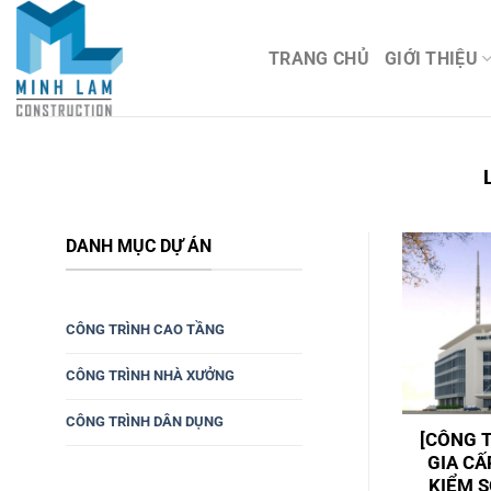
Bỏ
qua
TRANG CHỦ
GIỚI THIỆU
nội
dung
DANH MỤC DỰ ÁN
CÔNG TRÌNH CAO TẦNG
CÔNG TRÌNH NHÀ XƯỞNG
CÔNG TRÌNH DÂN DỤNG
[CÔNG 
GIA CẤ
KIỂM 