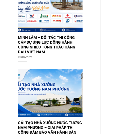
MINH LÂM – ĐỐI TÁC THI CÔNG
CÁP DỰ ỨNG LỰC ĐỒNG HÀNH
CÙNG NHIỀU TỔNG THẦU HÀNG
ĐẦU VIỆT NAM
01/07/2026
CẢI TẠO NHÀ XƯỞNG NƯỚC TƯƠNG
NAM PHƯƠNG – GIẢI PHÁP THI
CÔNG ĐẢM BẢO VẬN HÀNH SẢN