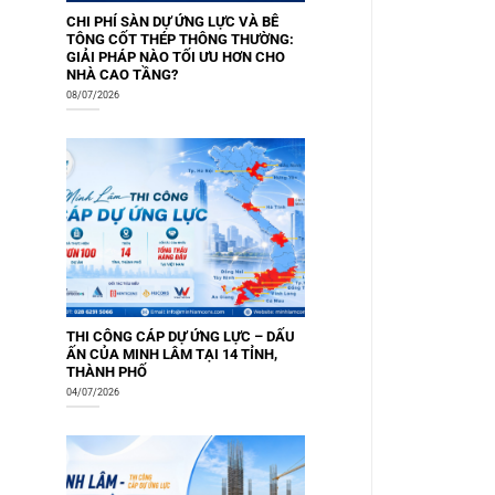
CHI PHÍ SÀN DỰ ỨNG LỰC VÀ BÊ
TÔNG CỐT THÉP THÔNG THƯỜNG:
GIẢI PHÁP NÀO TỐI ƯU HƠN CHO
NHÀ CAO TẦNG?
08/07/2026
THI CÔNG CÁP DỰ ỨNG LỰC – DẤU
ẤN CỦA MINH LÂM TẠI 14 TỈNH,
THÀNH PHỐ
04/07/2026