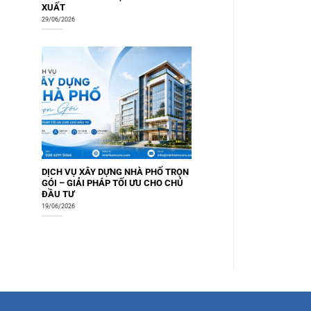
XUẤT
29/06/2026
DỊCH VỤ XÂY DỰNG NHÀ PHỐ TRỌN
GÓI – GIẢI PHÁP TỐI ƯU CHO CHỦ
ĐẦU TƯ
19/06/2026