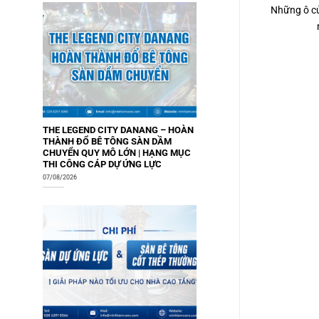
Những ô cử
THE LEGEND CITY DANANG – HOÀN
THÀNH ĐỔ BÊ TÔNG SÀN DẦM
CHUYỂN QUY MÔ LỚN | HẠNG MỤC
THI CÔNG CÁP DỰ ỨNG LỰC
07/08/2026