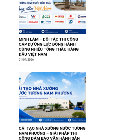
MINH LÂM – ĐỐI TÁC THI CÔNG
CÁP DỰ ỨNG LỰC ĐỒNG HÀNH
CÙNG NHIỀU TỔNG THẦU HÀNG
ĐẦU VIỆT NAM
01/07/2026
CẢI TẠO NHÀ XƯỞNG NƯỚC TƯƠNG
NAM PHƯƠNG – GIẢI PHÁP THI
CÔNG ĐẢM BẢO VẬN HÀNH SẢN