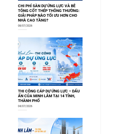
CHI PHÍ SÀN DỰ ỨNG LỰC VÀ BÊ
TÔNG CỐT THÉP THÔNG THƯỜNG:
GIẢI PHÁP NÀO TỐI ƯU HƠN CHO
NHÀ CAO TẦNG?
08/07/2026
THI CÔNG CÁP DỰ ỨNG LỰC – DẤU
ẤN CỦA MINH LÂM TẠI 14 TỈNH,
THÀNH PHỐ
04/07/2026