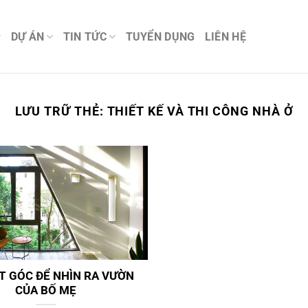
DỰ ÁN
TIN TỨC
TUYỂN DỤNG
LIÊN HỆ
LƯU TRỮ THẺ:
THIẾT KẾ VÀ THI CÔNG NHÀ Ở
T GÓC ĐỂ NHÌN RA VƯỜN
CỦA BỐ MẸ