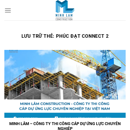
Bỏ
qua
nội
dung
LƯU TRỮ THẺ:
PHÚC ĐẠT CONNECT 2
MINH LÂM – CÔNG TY THI CÔNG CÁP DỰ ỨNG LỰC CHUYÊN
NGHIỆP