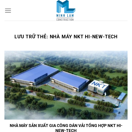
Bỏ
qua
nội
dung
LƯU TRỮ THẺ:
NHÀ MÁY NKT HI-NEW-TECH
NHÀ MÁY SẢN XUẤT GIA CÔNG DÁN VẢI TỔNG HỢP NKT HI-
NEW-TECH