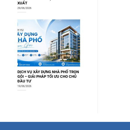
XUẤT
29/06/2026
DỊCH VỤ XÂY DỰNG NHÀ PHỐ TRỌN
GÓI – GIẢI PHÁP TỐI ƯU CHO CHỦ
ĐẦU TƯ
19/06/2026