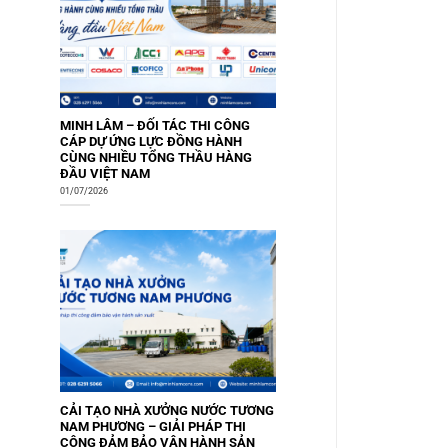
MINH LÂM – ĐỐI TÁC THI CÔNG
CÁP DỰ ỨNG LỰC ĐỒNG HÀNH
CÙNG NHIỀU TỔNG THẦU HÀNG
ĐẦU VIỆT NAM
01/07/2026
CẢI TẠO NHÀ XƯỞNG NƯỚC TƯƠNG
NAM PHƯƠNG – GIẢI PHÁP THI
CÔNG ĐẢM BẢO VẬN HÀNH SẢN