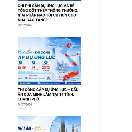
CHI PHÍ SÀN DỰ ỨNG LỰC VÀ BÊ
TÔNG CỐT THÉP THÔNG THƯỜNG:
GIẢI PHÁP NÀO TỐI ƯU HƠN CHO
NHÀ CAO TẦNG?
08/07/2026
THI CÔNG CÁP DỰ ỨNG LỰC – DẤU
ẤN CỦA MINH LÂM TẠI 14 TỈNH,
THÀNH PHỐ
04/07/2026