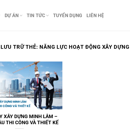
DỰ ÁN
TIN TỨC
TUYỂN DỤNG
LIÊN HỆ
LƯU TRỮ THẺ:
NĂNG LỰC HOẠT ĐỘNG XÂY DỰNG
Y XÂY DỰNG MINH LÂM –
U THI CÔNG VÀ THIẾT KẾ