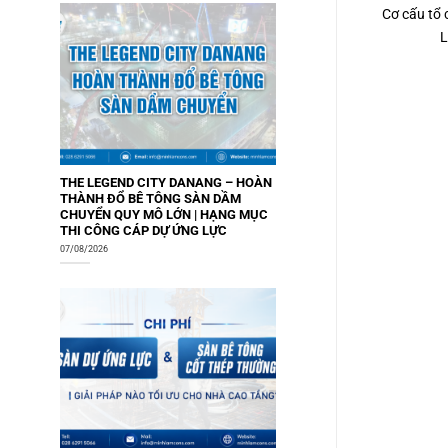
Cơ cấu tổ
L
THE LEGEND CITY DANANG – HOÀN
THÀNH ĐỔ BÊ TÔNG SÀN DẦM
CHUYỂN QUY MÔ LỚN | HẠNG MỤC
THI CÔNG CÁP DỰ ỨNG LỰC
07/08/2026