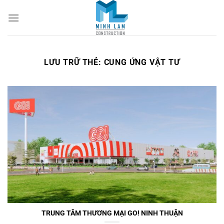
Bỏ
qua
nội
dung
LƯU TRỮ THẺ:
CUNG ỨNG VẬT TƯ
TRUNG TÂM THƯƠNG MẠI GO! NINH THUẬN